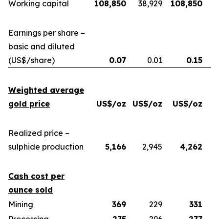
Working capital
108,850
38,929
108,850
Earnings per share –
basic and diluted
(US$/share)
0.07
0.01
0.15
Weighted average
gold price
US$/oz
US$/oz
US$/oz
U
Realized price –
sulphide production
5,166
2,945
4,262
Cash cost per
ounce sold
Mining
369
229
331
Processing
275
296
277