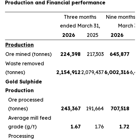
Production and Financial performance
Three months
Nine months 
ended March 31,
March 31
2026
2025
2026
2
Production
Ore mined (tonnes)
224,398
217,303
645,877
5
Waste removed
(tonnes)
2,154,912
2,079,437
6,002,316
6,4
Gold Sulphide
Production
Ore processed
(tonnes)
243,367
191,664
707,518
5
Average mill feed
grade (g/t)
1.67
1.76
1.72
Processing