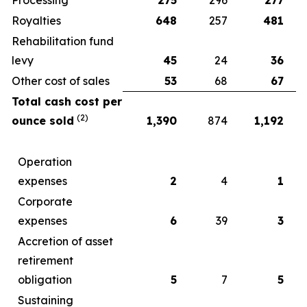
Royalties
648
257
481
Rehabilitation fund
levy
45
24
36
Other cost of sales
53
68
67
Total cash cost per
(2)
ounce sold
1,390
874
1,192
Operation
expenses
2
4
1
Corporate
expenses
6
39
3
Accretion of asset
retirement
obligation
5
7
5
Sustaining