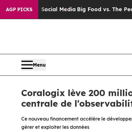
n Social Media
Big Food vs. The People. Big Food’
AGP PICKS
Menu
Coralogix lève 200 milli
centrale de l’observabilit
Ce nouveau financement accélère le développem
gérer et exploiter les données