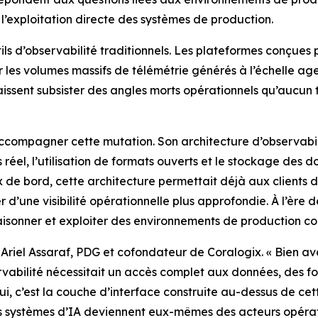
l’exploitation directe des systèmes de production.
tils d’observabilité traditionnels. Les plateformes conçues
 les volumes massifs de télémétrie générés à l’échelle ag
aissent subsister des angles morts opérationnels qu’aucun 
compagner cette mutation. Son architecture d’observabili
réel, l’utilisation de formats ouverts et le stockage des d
x de bord, cette architecture permettait déjà aux client
 d’une visibilité opérationnelle plus approfondie. À l’ère de
raisonner et exploiter des environnements de production c
ué Ariel Assaraf, PDG et cofondateur de Coralogix. « Bien a
rvabilité nécessitait un accès complet aux données, des fo
ui, c’est la couche d’interface construite au-dessus de cett
s systèmes d’IA deviennent eux-mêmes des acteurs opérat