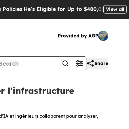
Eligible for Up to $480,000 After Being Wrongly
View all
Provided by AGP
Share
 l’infrastructure
A et ingénieurs collaborent pour analyser,