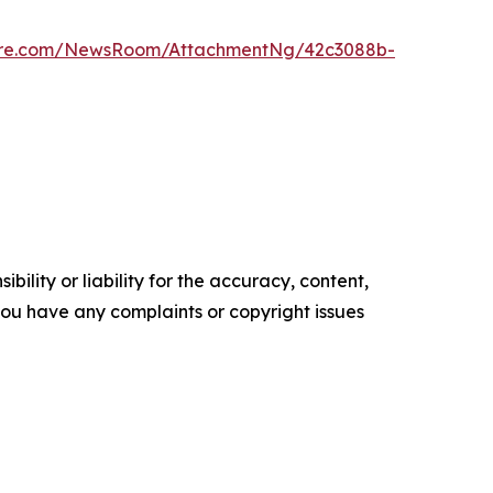
ire.com/NewsRoom/AttachmentNg/42c3088b-
ility or liability for the accuracy, content,
f you have any complaints or copyright issues