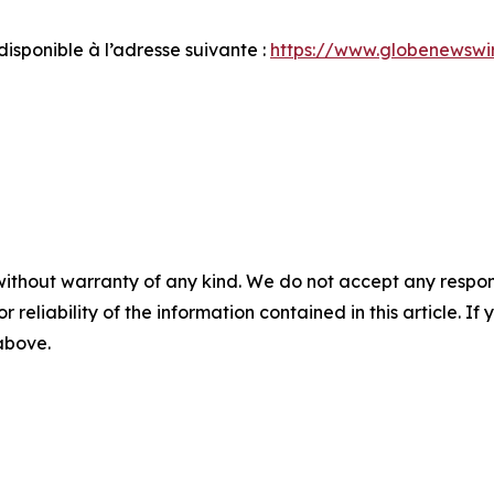
sponible à l’adresse suivante :
https://www.globenewsw
without warranty of any kind. We do not accept any responsib
r reliability of the information contained in this article. I
 above.