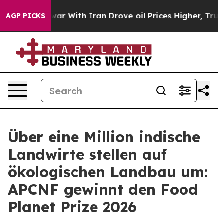
n’t
As war With Iran Drove oil Prices Higher, Trump G
AGP PICKS
Über eine Million indische
Landwirte stellen auf
ökologischen Landbau um:
APCNF gewinnt den Food
Planet Prize 2026