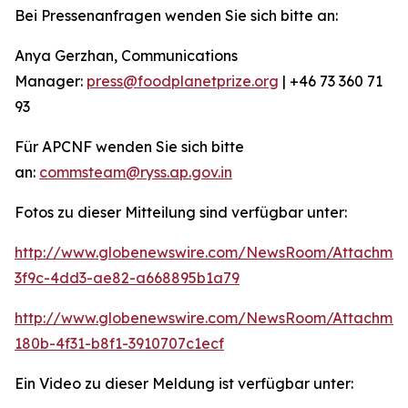
Bei Pressenanfragen wenden Sie sich bitte an:
Anya Gerzhan, Communications
Manager:
press@foodplanetprize.org
| +46 73 360 71
93
Für APCNF wenden Sie sich bitte
an:
commsteam@ryss.ap.gov.in
Fotos zu dieser Mitteilung sind verfügbar unter:
http://www.globenewswire.com/NewsRoom/Attachme
3f9c-4dd3-ae82-a668895b1a79
http://www.globenewswire.com/NewsRoom/Attachme
180b-4f31-b8f1-3910707c1ecf
Ein Video zu dieser Meldung ist verfügbar unter: