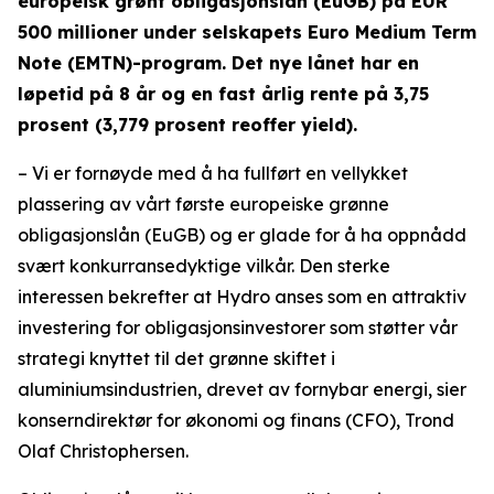
europeisk grønt obligasjonslån (EuGB) på EUR
500 millioner under selskapets Euro Medium Term
Note (EMTN)-program. Det nye lånet har en
løpetid på 8 år og en fast årlig rente på
3,75
prosent (3,779 prosent reoffer yield).
– Vi er fornøyde med å ha fullført en vellykket
plassering av vårt første europeiske grønne
obligasjonslån (EuGB) og er glade for å ha oppnådd
svært konkurransedyktige vilkår. Den sterke
interessen bekrefter at Hydro anses som en attraktiv
investering for obligasjonsinvestorer som støtter vår
strategi knyttet til det grønne skiftet i
aluminiumsindustrien, drevet av fornybar energi, sier
konserndirektør for økonomi og finans (CFO), Trond
Olaf Christophersen.