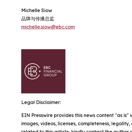
Michelle Siow
品牌与传播总监
michelle.siow@ebc.com
Legal Disclaimer:
EIN Presswire provides this news content "as is" 
images, videos, licenses, completeness, legality, o
related to this article, kindly contact the author