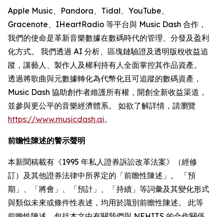
Apple Music、Pandora、Tidal、YouTube、
Gracenote、IHeartRadio 等平台與 Music Dash 合作，
我們的使命是革新音樂數據在數碼時代的管理、分發及盈利
化方式。 我們透過 AI 分析、區塊鏈驗證及透明版稅收益追
蹤，讓藝人、製作人及權利持有人全面掌控其作品資產。
透過將歌曲與元數據轉化為代幣化且可追蹤的數碼資產，
Music Dash 協助創作者維護所有權，開創全新收益渠道，
並參與更公平的音樂經濟體系。 如欲了解詳情，請瀏覽
https://www.musicdash.ai
。
前瞻性陳述的警示聲明
本新聞稿載有《1995 年私人證券訴訟改革法案》（經修
訂）及其他證券法律中所界定的「前瞻性陳述」。 「預
期」、「將會」、「預計」、「持續」等詞彙及其變化形式
與類似未來或條件性表述，均用於識別前瞻性陳述。 此等
前瞻性陳述，包括本文中有關我們與 NFHITS 的合作關係