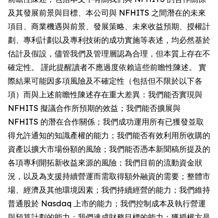
及其發展前景與目標、本公司與 NFHITS 之間潛在的未來
項目、商業機遇與前景、發展策略、未來收益預期、授權計
劃、專利計劃以及專利技術的成功實施等表述，均必然基於
估計及假設，儘管我們及管理層認為合理，但本質上存在不
確定性。 謹此提醒讀者不應過度依賴這些前瞻性陳述。 實
際結果可能因多項風險及不確定性（包括但不限於以下各
項）而與上述前瞻性陳述存在重大差異：我們能否實現與
NFHITS 擬議合作所預期的效益；我們能否擴展與
NFHITS 的潛在合作關係；我們成功運用所有已獲發並取
得允許通知的知識產權的能力；我們能否有效利用所收購的
資產以擴大市場份額的風險；我們能否憑本新聞稿所提及的
各項專利開拓新收益來源的風險；我們目前的流動資金狀
況，以及為支援持續營運而需取得額外融資的需要；整體市
場、經濟及其他環境因素；我們持續經營的能力；我們維持
普通股於 Nasdaq 上市的能力；我們控制成本及執行營運
與預算計劃的能力；我們達成財務目標的能力；獲授權方是