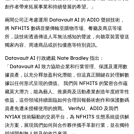
創作者帶來拓展事業和持續發展的希望。」
兩間公司正考慮運用 Datavault AI 的 ADIO 聲頻技術，
將 NFHITS 數碼音樂傳輸至購物市場、餐廳及商店等場
所，該技術透過傳送人耳無法感知的聲波，向聽眾裝置發送
獨家內容、周邊商品或折扣優惠等特別資訊。
Datavault AI 行政總裁 Nate Bradley 指出：
「Datavault AI 致力協助企業和行業管理、保護及運用數
據資產，以充分釋放盈利化潛能，但這真正關鍵在於理解數
據以任何形式呈現的價值。 我們與 NFHITS 的緊密合作蘊
藏莫大潛力，能為藝人、推廣商及活動產業創造年度經常性
收益，這些領域持續面臨如何合理回報藝術創作和保護數碼
資產免遭未授權使用的挑戰。 VerifyU、ADIO 及我們
NYIAX 技術驅動的交易平台，為 NFHITS 生態系統提供解
決方案，展現我們如何與合作夥伴攜手革新行業，並在獨特
領域開創無人能及的收益來源。」