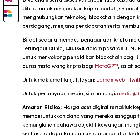
dibina untuk menjadikan kripto mudah, selama
menghubungkan teknologi blockchain dengan k
berdagang, menjana pendapatan serta membua
Bitget sedang memacu penggunaan kripto melal
Terunggul Dunia,
LALIGA
dalam pasaran TIMUR,
untuk menyokong pendidikan blockchain bagi 1.1
bursa mata wang kripto bagi
MotoGP™
, salah 
Untuk maklumat lanjut, layari:
Laman web
|
Twit
Untuk pertanyaan media, sila hubungi:
media@b
Amaran Risiko:
Harga aset digital tertakluk 
memperuntukkan dana yang mereka sanggup tan
kemungkinan bahawa objektif kewangan mungkin
sentiasa didapatkan dan pengalaman dan kedud