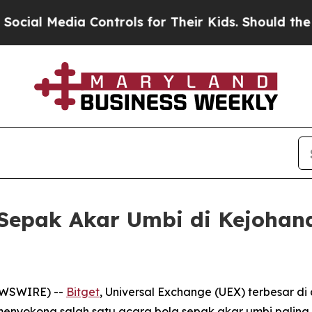
Media Controls for Their Kids. Should the US?
The
Sepak Akar Umbi di Kejohana
NEWSWIRE) --
Bitget
, Universal Exchange (UEX) terbesar d
s menyokong salah satu acara bola sepak akar umbi palin