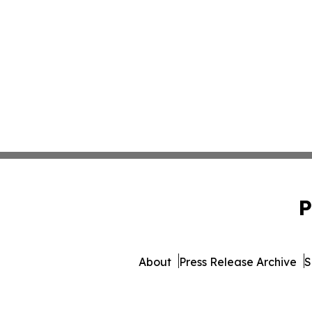
P
About
Press Release Archive
S
© 1995-2026 Newsmatics I