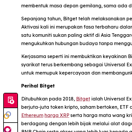
membentuk masa depan gemilang, sama ada da
Sepanjang tahun, Bitget telah melaksanakan pe
Aktivasi kali ini merupakan fasa terbaharu dal
satu komuniti sukan paling aktif di Asia Tengga
mengukuhkan hubungan budaya tanpa menggun
Kerjasama seperti ini membuktikan keyakinan B
syarikat terus berkembang sebagai Universal Ex
untuk memupuk kepercayaan dan membangunkan
Perihal Bitget
Ditubuhkan pada 2018,
Bitget
ialah Universal E
berjuta-juta token kripto, saham bertoken, ET
Ethereum
harga XRP
serta harga mata wang kri
berdagang dengan lebih bijak melalui alat dag
BNB Chain serta akses yang lebih luas kepada a