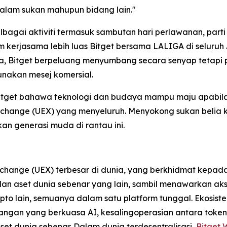
lam sukan mahupun bidang lain."
lbagai aktiviti termasuk sambutan hari perlawanan, part
am kerjasama lebih luas Bitget bersama LALIGA di seluru
ra, Bitget berpeluang menyumbang secara senyap tetapi po
akan mesej komersial.
itget bahawa teknologi dan budaya mampu maju apabila 
change (UEX) yang menyeluruh. Menyokong sukan belia ke
 generasi muda di rantau ini.
xchange (UEX) terbesar di dunia, yang berkhidmat kepa
F dan aset dunia sebenar yang lain, sambil menawarkan 
pto lain, semuanya dalam satu platform tunggal. Ekosis
angan yang berkuasa AI, kesalingoperasian antara token 
set dunia sebenar. Dalam dunia terdesentralisasi,
Bitget 