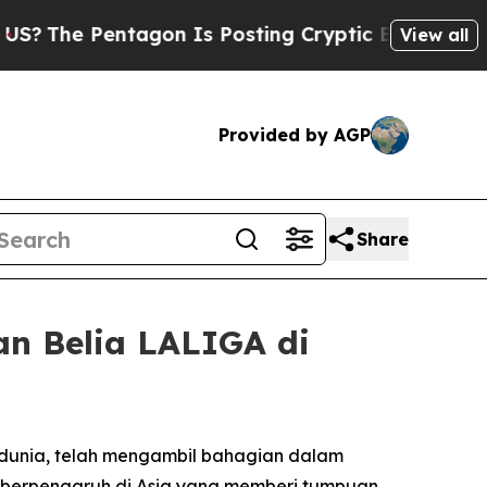
 Pentagon Is Posting Cryptic Biblical Messages 
View all
Provided by AGP
Share
n Belia LALIGA di
i dunia, telah mengambil bahagian dalam
g berpengaruh di Asia yang memberi tumpuan