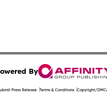
owered By
ubmit Press Release
Terms & Conditions
Copyright/DMCA
nc. dba Affinity Group Publishing & Maryland Business Wee