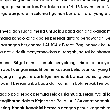
at persahabatan. Diadakan dari 14–16 November di New 
a dan jurulatih selama tiga hari berturut-turut yang dip
nyediaan ruang mesra untuk ibu bapa dan anak-anak mela
di mana kanak-kanak boleh berehat antara perlawanan. Se
 barangan berjenama LALIGA x Bitget. Bagi banyak kelua
a detik-detik menyeronokkan di tengah jadual kejohana
komuniti. Bitget memilih untuk menyokong sebuah acara y
rapat dengan inisiatif pemerkasaan belia syarikat yang
ujung minggu, reruai Bitget menarik barisan panjang pe
ositif bersama ibu bapa dan komuniti bola sepak tempa
dap bola sepak bermula sejak usia muda, selalunya di jal
englibatan dalam Kejohanan Belia LALIGA amat bermakn
ing. Kanak-kanak ini bermain dengan penuh kegembiraan