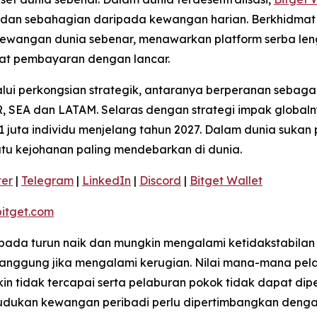
t dan sebahagian daripada kewangan harian. Berkhidmat 
ewangan dunia sebenar, menawarkan platform serba len
t pembayaran dengan lancar.
ui perkongsian strategik, antaranya berperanan sebagai
 SEA dan LATAM. Selaras dengan strategi impak globaln
 juta individu menjelang tahun 2027. Dalam dunia sukan 
satu kejohanan paling mendebarkan di dunia.
ter
|
Telegram
|
LinkedIn
|
Discord
|
Bitget Wallet
itget.com
kepada turun naik dan mungkin mengalami ketidakstabilan
ggung jika mengalami kerugian. Nilai mana-mana pelab
 tidak tercapai serta pelaburan pokok tidak dapat dip
ukan kewangan peribadi perlu dipertimbangkan dengan te