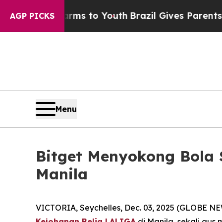
bate Harms to Youth
Brazil Gives Parents Social 
AGP PICKS
Menu
Bitget Menyokong Bola 
Manila
VICTORIA, Seychelles, Dec. 03, 2025 (GLOBE 
Kejohanan Belia LALIGA
di Manila, sekali gu