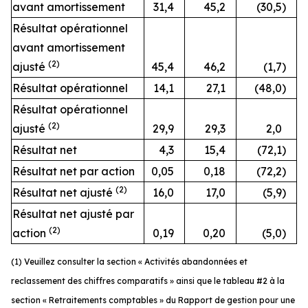
avant amortissement
31,4
45,2
(30,5
)
Résultat opérationnel
avant amortissement
(2)
ajusté
45,4
46,2
(1,7
)
Résultat opérationnel
14,1
27,1
(48,0
)
Résultat opérationnel
(2)
ajusté
29,9
29,3
2,0
Résultat net
4,3
15,4
(72,1
)
Résultat net par action
0,05
0,18
(72,2
)
(2)
Résultat net ajusté
16,0
17,0
(5,9
)
Résultat net ajusté par
(2)
action
0,19
0,20
(5,0
)
(1) Veuillez consulter la section « Activités abandonnées et
reclassement des chiffres comparatifs » ainsi que le tableau #2 à la
section « Retraitements comptables » du Rapport de gestion pour une