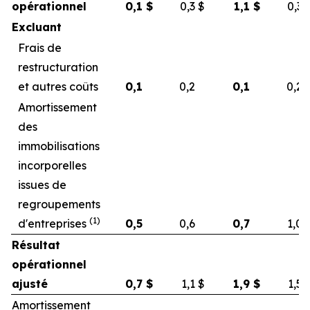
opérationnel
0,1
$
0,3
$
1,1
$
0,3
Excluant
Frais de
restructuration
et autres coûts
0,1
0,2
0,1
0,2
Amortissement
des
immobilisations
incorporelles
issues de
regroupements
(1)
d'entreprises
0,5
0,6
0,7
1,0
Résultat
opérationnel
ajusté
0,7
$
1,1
$
1,9
$
1,5
Amortissement