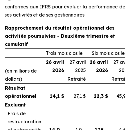
conformes aux IFRS pour évaluer la performance de
ses activités et de ses gestionnaires.
Rapprochement du résultat opérationnel des
activités poursuivies - Deuxième trimestre et
cumulatif
Trois mois clos le
Six mois clos le
26 avril
27 avril
26 avril
27 avril
2026
2025
2026
2025
(en millions de
dollars)
Retraité
Retraité
Résultat
opérationnel
14,1
$
27,1
$
22,3
$
45,9
$
Excluant
Frais de
restructuration
et autres coûts
14,0
1,0
17,5
4,6