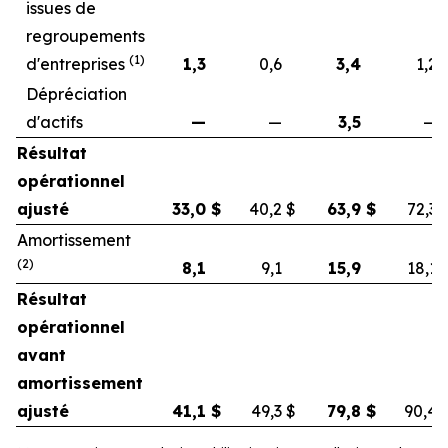
issues de
regroupements
(1)
d'entreprises
1,3
0,6
3,4
1,2
Dépréciation
d'actifs
—
—
3,5
—
Résultat
opérationnel
ajusté
33,0
$
40,2
$
63,9
$
72,3
Amortissement
(2)
8,1
9,1
15,9
18,1
Résultat
opérationnel
avant
amortissement
ajusté
41,1
$
49,3
$
79,8
$
90,4