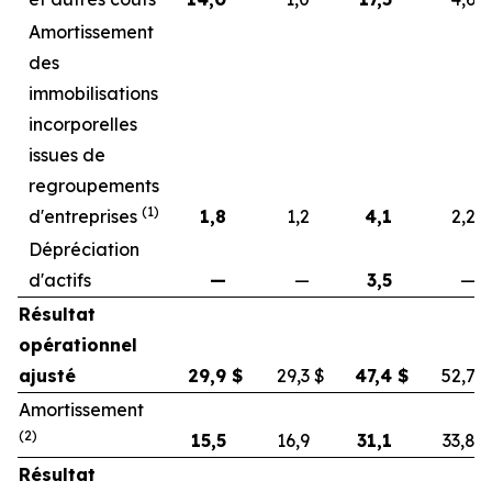
Amortissement
des
immobilisations
incorporelles
issues de
regroupements
(1)
d'entreprises
1,8
1,2
4,1
2,2
Dépréciation
d'actifs
—
—
3,5
—
Résultat
opérationnel
ajusté
29,9
$
29,3
$
47,4
$
52,7
$
Amortissement
(2)
15,5
16,9
31,1
33,8
Résultat