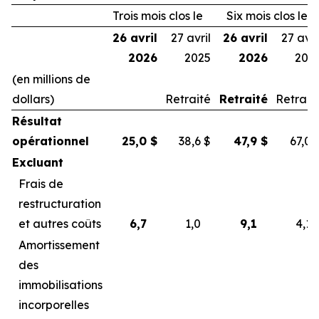
Trois mois clos le
Six mois clos le
26 avril
27 avril
26 avril
27 avri
2026
2025
2026
202
(en millions de
dollars)
Retraité
Retraité
Retrait
Résultat
opérationnel
25,0
$
38,6
$
47,9
$
67,0
Excluant
Frais de
restructuration
et autres coûts
6,7
1,0
9,1
4,1
Amortissement
des
immobilisations
incorporelles